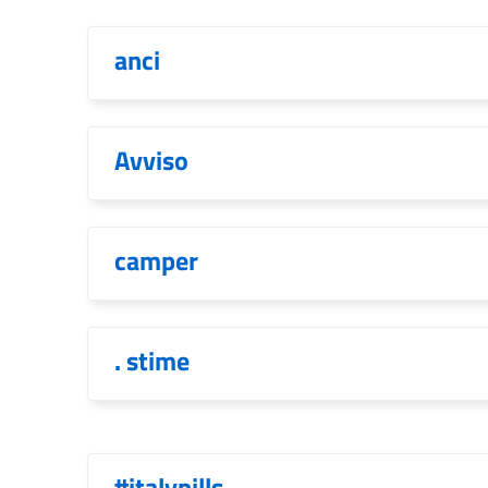
anci
Avviso
camper
. stime
#italypills