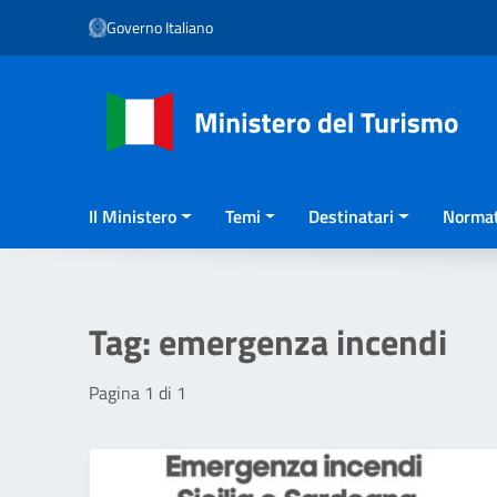
Vai ai contenuti
Governo Italiano
Vai al menu di navigazione
Vai al footer
Il Ministero
Temi
Destinatari
Normat
Tag:
emergenza incendi
Pagina 1 di 1