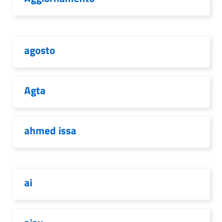
agosto
Agta
ahmed issa
ai