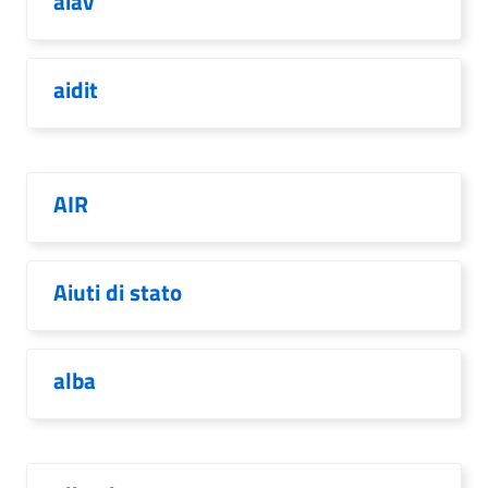
aiav
aidit
AIR
Aiuti di stato
alba