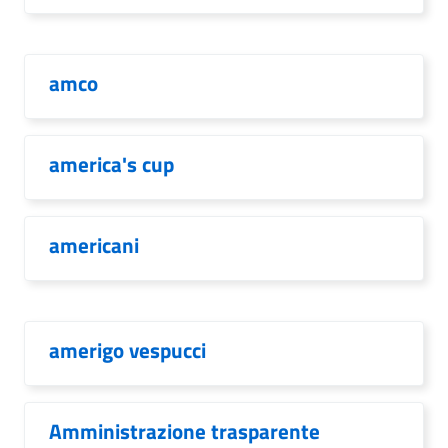
amco
america's cup
americani
amerigo vespucci
Amministrazione trasparente