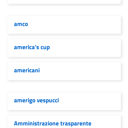
amco
america's cup
americani
amerigo vespucci
Amministrazione trasparente