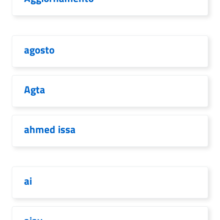
agosto
Agta
ahmed issa
ai