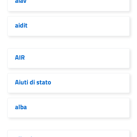
aiav
aidit
AIR
Aiuti di stato
alba