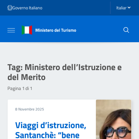
Vai ai contenuti
Seleziona li
Governo Italiano
Vai al menu di navigazione
Vai al footer
Attiva / disattiva la navigazione
Tag:
Ministero dell’Istruzione e
del Merito
Pagina 1 di 1
8 Novembre 2025
Viaggi d’istruzione,
Santanchè: “bene