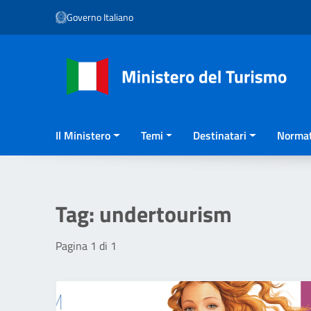
Vai ai contenuti
Governo Italiano
Vai al menu di navigazione
Vai al footer
Il Ministero
Temi
Destinatari
Normat
Tag:
undertourism
Pagina 1 di 1