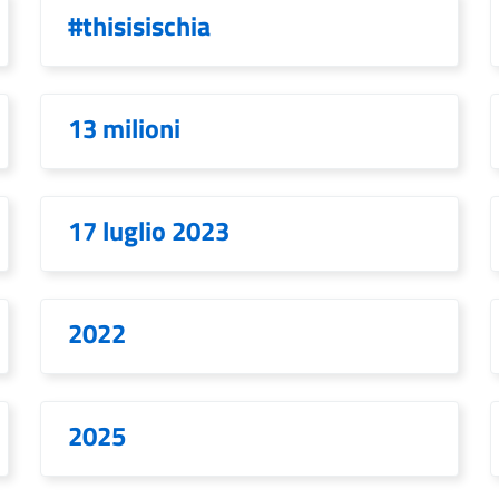
#thisisischia
13 milioni
17 luglio 2023
2022
2025