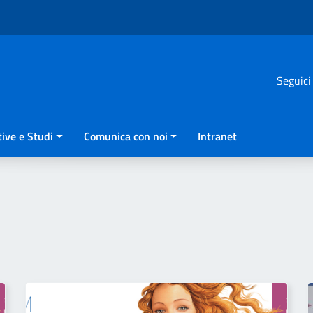
Seguici
ive e Studi
Comunica con noi
Intranet