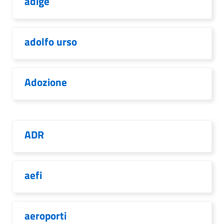
adige
adolfo urso
Adozione
ADR
aefi
aeroporti