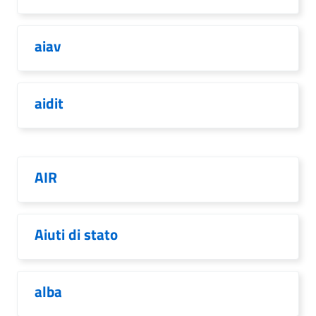
aiav
aidit
AIR
Aiuti di stato
alba