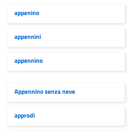
appenino
appennini
appennino
Appennino senza neve
approdi