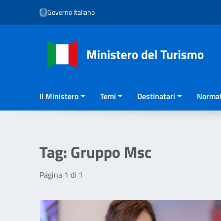
Vai ai contenuti
Governo Italiano
Vai al menu di navigazione
Vai al footer
Il Ministero
Temi
Destinatari
Normat
Tag:
Gruppo Msc
Pagina 1 di 1