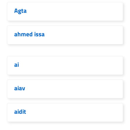
Agta
ahmed issa
ai
aiav
aidit