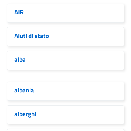
AIR
Aiuti di stato
alba
albania
alberghi