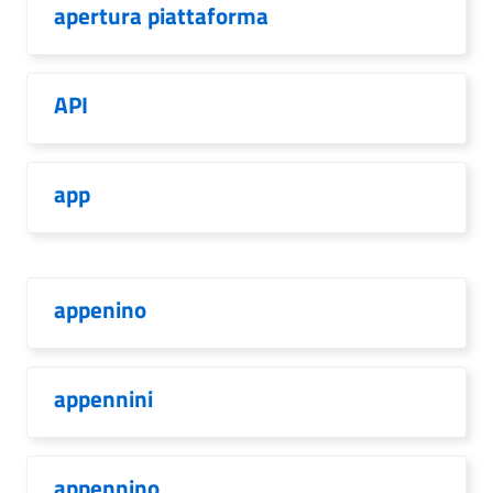
apertura piattaforma
API
app
appenino
appennini
appennino