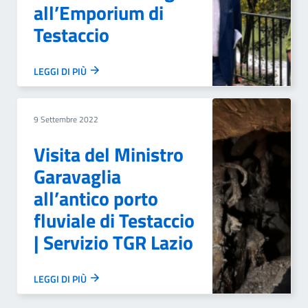
all’Emporium di
Testaccio
LEGGI DI PIÙ
9 Settembre 2022
Visita del Ministro
Garavaglia
all’antico porto
fluviale di Testaccio
| Servizio TGR Lazio
LEGGI DI PIÙ