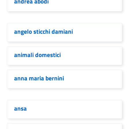
andrea abodi
angelo sticchi damiani
animali domestici
anna maria bernini
ansa