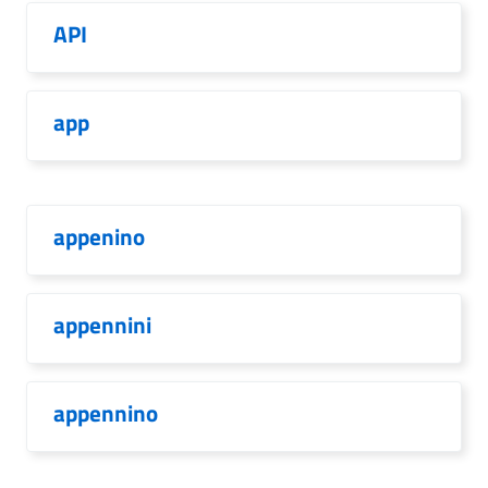
API
app
appenino
appennini
appennino