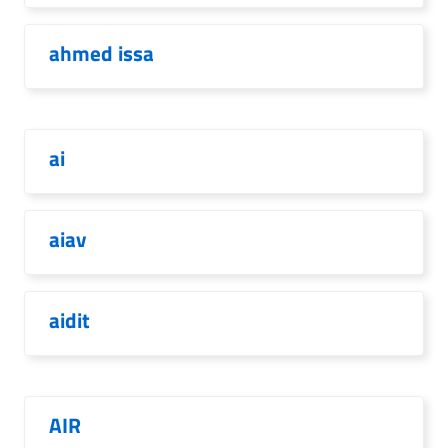
ahmed issa
ai
aiav
aidit
AIR