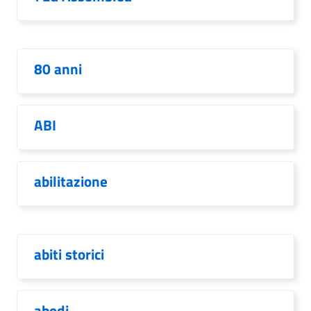
80 anni
ABI
abilitazione
abiti storici
abodi