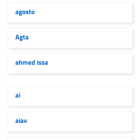
agosto
Agta
ahmed issa
ai
aiav