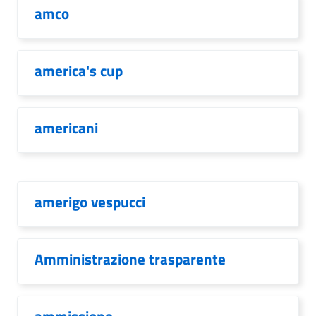
amco
america's cup
americani
amerigo vespucci
Amministrazione trasparente