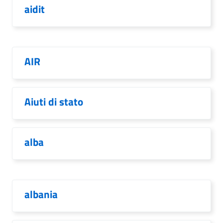
aidit
AIR
Aiuti di stato
alba
albania