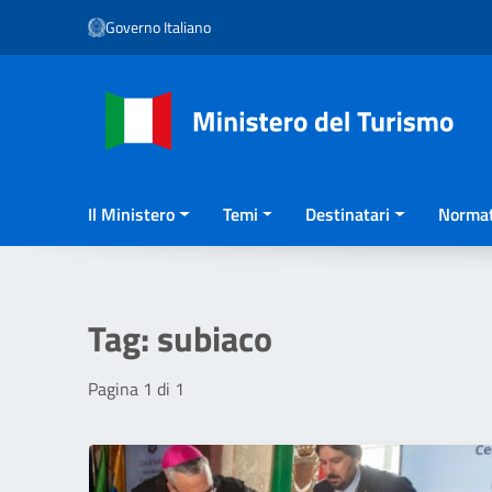
Vai ai contenuti
Governo Italiano
Vai al menu di navigazione
Vai al footer
Il Ministero
Temi
Destinatari
Normat
Tag:
subiaco
Pagina 1 di 1