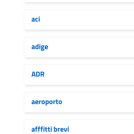
aci
adige
ADR
aeroporto
afffitti brevi