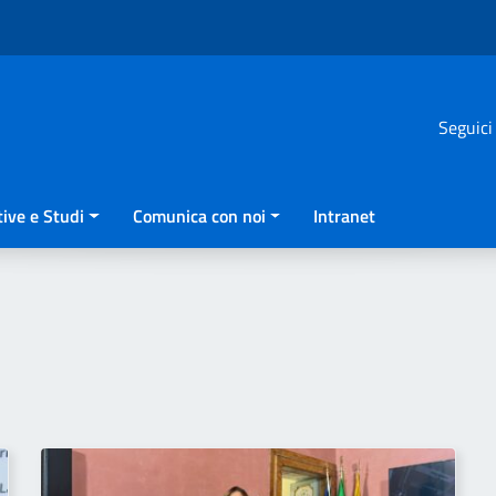
Seguici
ive e Studi
Comunica con noi
Intranet