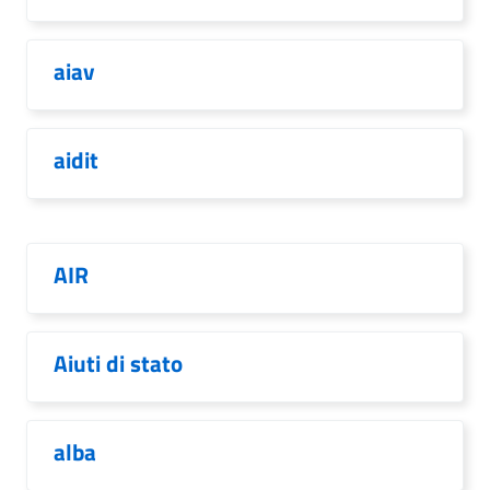
aiav
aidit
AIR
Aiuti di stato
alba