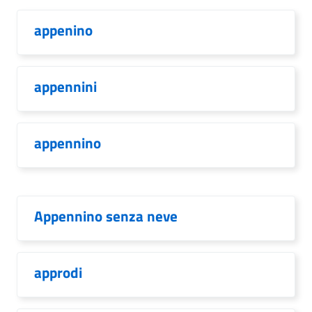
appenino
appennini
appennino
Appennino senza neve
approdi