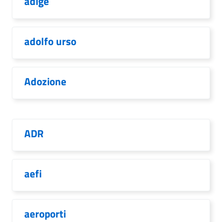
adige
adolfo urso
Adozione
ADR
aefi
aeroporti