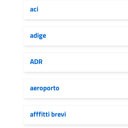
aci
adige
ADR
aeroporto
afffitti brevi