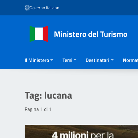
Vai ai contenuti
Governo Italiano
Vai al menu di navigazione
Vai al footer
Il Ministero
Temi
Destinatari
Normat
Tag:
lucana
Pagina 1 di 1