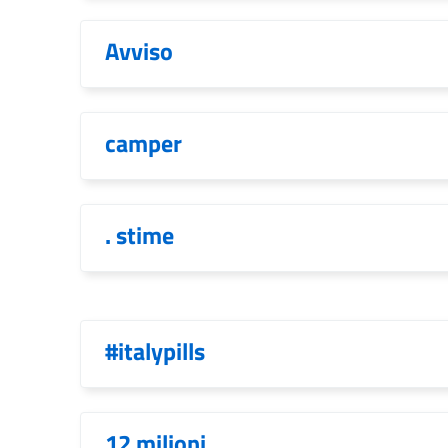
Avviso
camper
. stime
#italypills
12 milioni