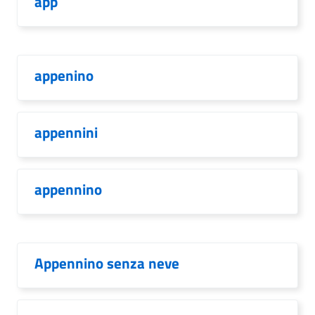
app
appenino
appennini
appennino
Appennino senza neve