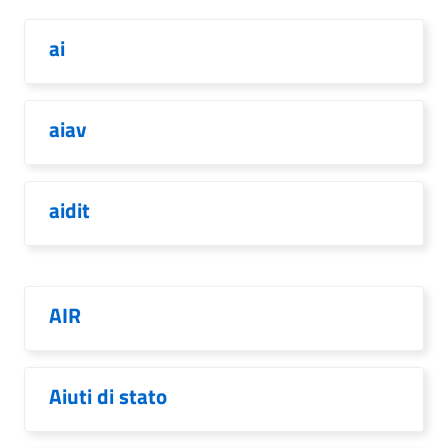
ai
aiav
aidit
AIR
Aiuti di stato