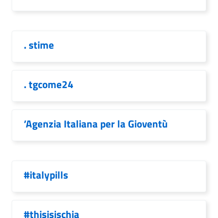
. stime
. tgcome24
’Agenzia Italiana per la Gioventù
#italypills
#thisisischia