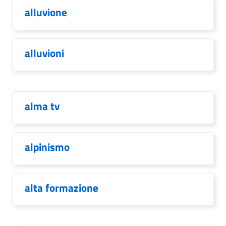
alluvione
alluvioni
alma tv
alpinismo
alta formazione