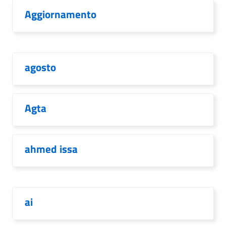
Aggiornamento
agosto
Agta
ahmed issa
ai