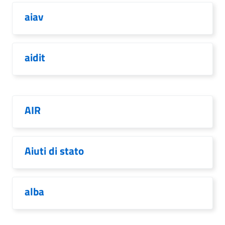
aiav
aidit
AIR
Aiuti di stato
alba