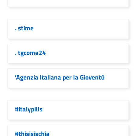
. stime
. tgcome24
’Agenzia Italiana per la Gioventù
#italypills
#thisisischia