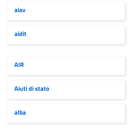
aiav
aidit
AIR
Aiuti di stato
alba