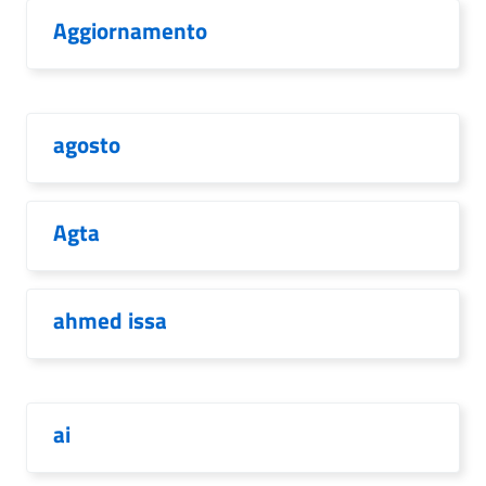
Aggiornamento
agosto
Agta
ahmed issa
ai