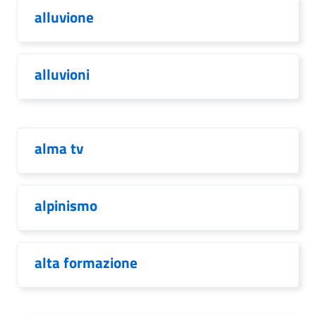
alluvione
alluvioni
alma tv
alpinismo
alta formazione